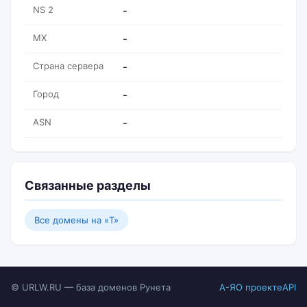
NS 2
-
MX
-
Страна сервера
-
Город
-
ASN
-
Связанные разделы
Все домены на «T»
© URLW.RU — база доменов Рунета
А-Я
О проекте
API