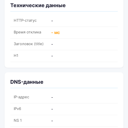
Технические данные
HTTP-статус
-
Время отклика
- мс
Заголовок (title)
-
H1
-
DNS-данные
IP-адрес
-
IPv6
-
NS 1
-