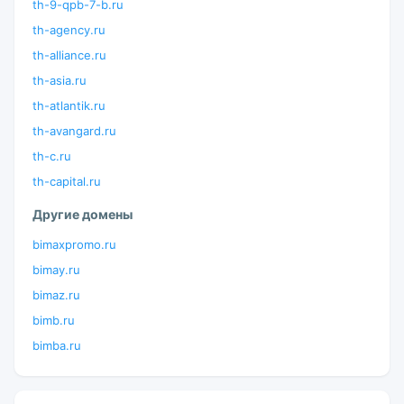
th-9-qpb-7-b.ru
th-agency.ru
th-alliance.ru
th-asia.ru
th-atlantik.ru
th-avangard.ru
th-c.ru
th-capital.ru
Другие домены
bimaxpromo.ru
bimay.ru
bimaz.ru
bimb.ru
bimba.ru