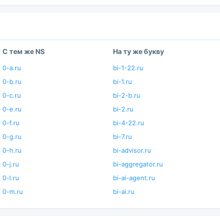
С тем же NS
На ту же букву
0-a.ru
bi-1-22.ru
0-b.ru
bi-1.ru
0-c.ru
bi-2-b.ru
0-e.ru
bi-2.ru
0-f.ru
bi-4-22.ru
0-g.ru
bi-7.ru
0-h.ru
bi-advisor.ru
0-j.ru
bi-aggregator.ru
0-l.ru
bi-ai-agent.ru
0-m.ru
bi-ai.ru