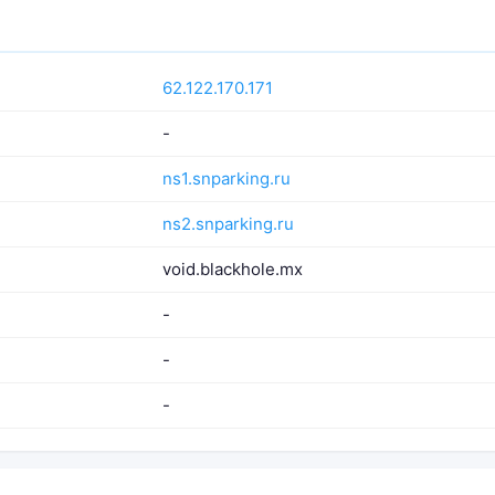
62.122.170.171
-
ns1.snparking.ru
ns2.snparking.ru
void.blackhole.mx
-
-
-