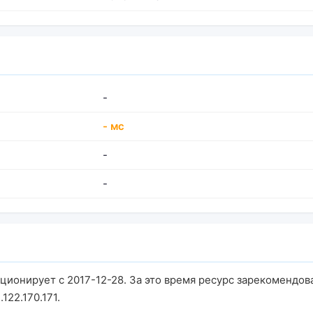
-
- мс
-
-
кционирует с 2017-12-28. За это время ресурс зарекомендов
122.170.171.