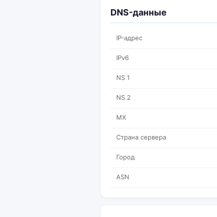
DNS-данные
IP-адрес
IPv6
NS 1
NS 2
MX
Страна сервера
Город
ASN