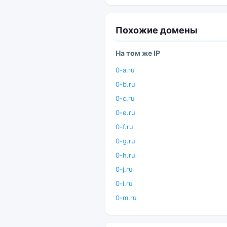
Похожие домены
На том же IP
0-a.ru
0-b.ru
0-c.ru
0-e.ru
0-f.ru
0-g.ru
0-h.ru
0-j.ru
0-l.ru
0-m.ru