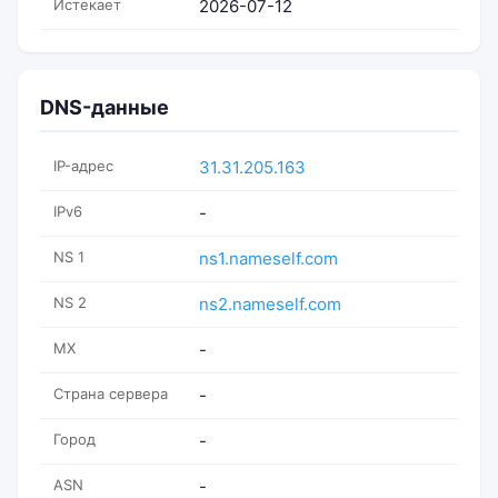
Истекает
2026-07-12
DNS-данные
IP-адрес
31.31.205.163
IPv6
-
NS 1
ns1.nameself.com
NS 2
ns2.nameself.com
MX
-
Страна сервера
-
Город
-
ASN
-