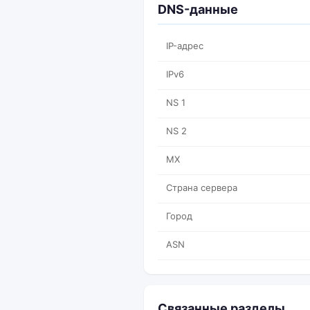
DNS-данные
IP-адрес
IPv6
NS 1
NS 2
MX
Страна сервера
Город
ASN
Связанные разделы