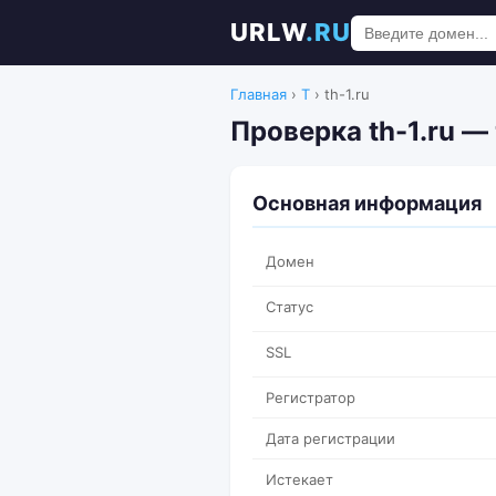
URLW
.RU
Главная
›
T
›
th-1.ru
Проверка th-1.ru —
Основная информация
Домен
Статус
SSL
Регистратор
Дата регистрации
Истекает