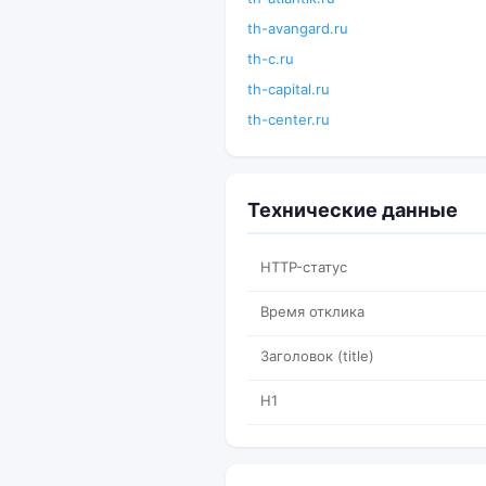
th-avangard.ru
th-c.ru
th-capital.ru
th-center.ru
Технические данные
HTTP-статус
Время отклика
Заголовок (title)
H1