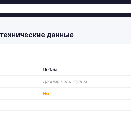
 технические данные
th-1.ru
Данные недоступны
Нет