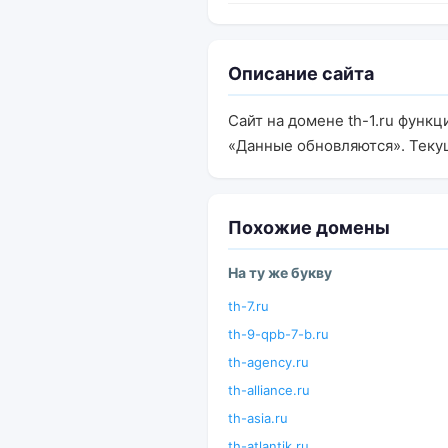
Описание сайта
Сайт на домене th-1.ru функ
«Данные обновляются». Теку
Похожие домены
На ту же букву
th-7.ru
th-9-qpb-7-b.ru
th-agency.ru
th-alliance.ru
th-asia.ru
th-atlantik.ru