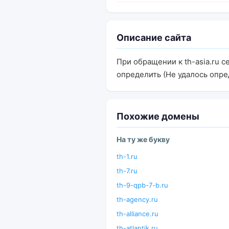
Описание сайта
При обращении к th-asia.ru 
определить (Не удалось опре
Похожие домены
На ту же букву
th-1.ru
th-7.ru
th-9-qpb-7-b.ru
th-agency.ru
th-alliance.ru
th-atlantik.ru