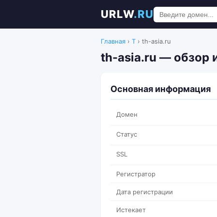
URLW
.RU
Главная
›
T
›
th-asia.ru
th-asia.ru — обзор
Основная информация
Домен
Статус
SSL
Регистратор
Дата регистрации
Истекает