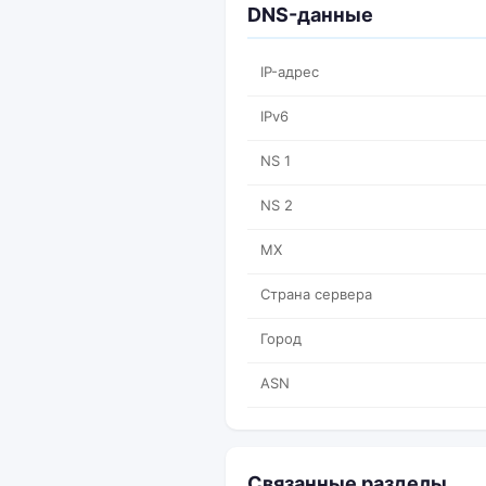
DNS-данные
IP-адрес
IPv6
NS 1
NS 2
MX
Страна сервера
Город
ASN
Связанные разделы