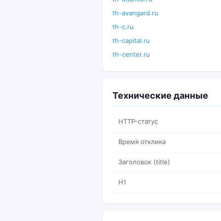
th-avangard.ru
th-c.ru
th-capital.ru
th-center.ru
Технические данные
HTTP-статус
Время отклика
Заголовок (title)
H1