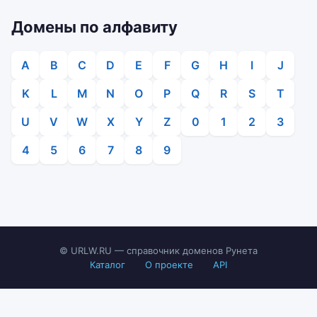
Домены по алфавиту
A
B
C
D
E
F
G
H
I
J
K
L
M
N
O
P
Q
R
S
T
U
V
W
X
Y
Z
0
1
2
3
4
5
6
7
8
9
© URLW.RU — справочник доменов Рунета
Каталог
О проекте
API