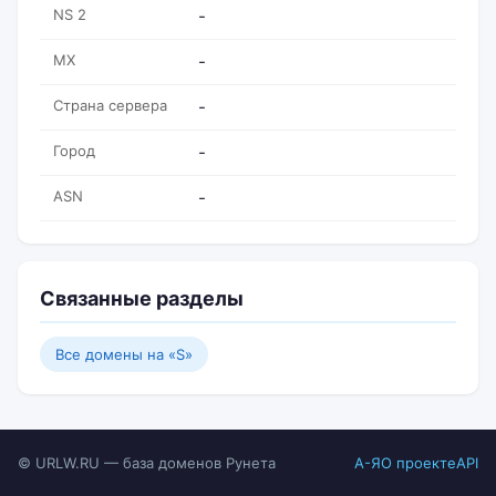
NS 2
-
MX
-
Страна сервера
-
Город
-
ASN
-
Связанные разделы
Все домены на «S»
© URLW.RU — база доменов Рунета
А-Я
О проекте
API