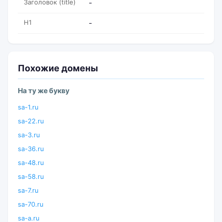
Заголовок (title)
-
H1
-
Похожие домены
На ту же букву
sa-1.ru
sa-22.ru
sa-3.ru
sa-36.ru
sa-48.ru
sa-58.ru
sa-7.ru
sa-70.ru
sa-a.ru