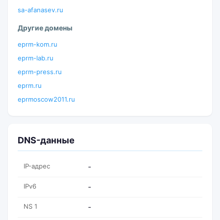
sa-afanasev.ru
Другие домены
eprm-kom.ru
eprm-lab.ru
eprm-press.ru
eprm.ru
eprmoscow2011.ru
DNS-данные
IP-адрес
-
IPv6
-
NS 1
-