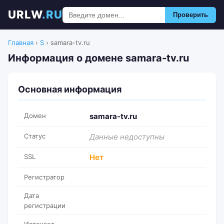
URLW
.RU
Проверить
Главная
›
S
›
samara-tv.ru
Информация о домене samara-tv.ru
Основная информация
Домен
samara-tv.ru
Статус
Данные недоступны
SSL
Нет
Регистратор
Дата
регистрации