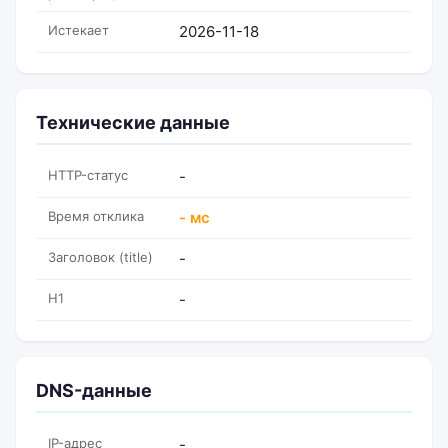
Истекает
2026-11-18
Технические данные
HTTP-статус
-
Время отклика
- мс
Заголовок (title)
-
H1
-
DNS-данные
IP-адрес
-