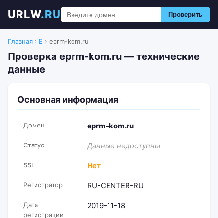
URLW
.RU
Проверить
Главная
›
E
›
eprm-kom.ru
Проверка eprm-kom.ru — технические
данные
Основная информация
Домен
eprm-kom.ru
Статус
Данные недоступны
SSL
Нет
Регистратор
RU-CENTER-RU
Дата
2019-11-18
регистрации