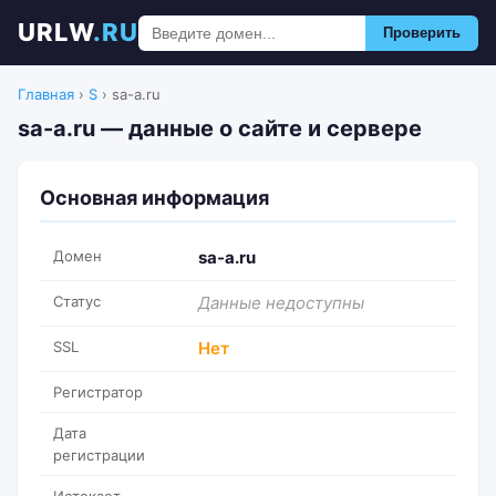
URLW
.RU
Проверить
Главная
›
S
›
sa-a.ru
sa-a.ru — данные о сайте и сервере
Основная информация
Домен
sa-a.ru
Статус
Данные недоступны
SSL
Нет
Регистратор
Дата
регистрации