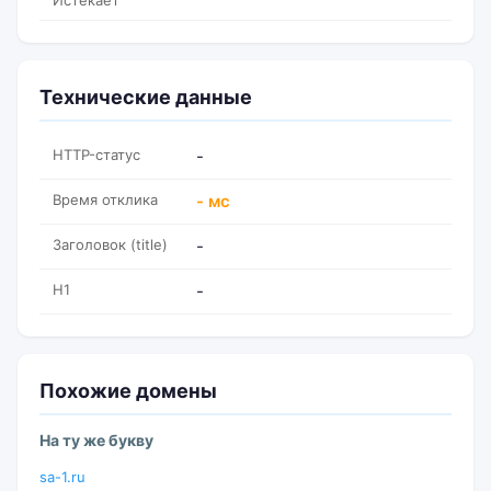
Истекает
Технические данные
HTTP-статус
-
Время отклика
- мс
Заголовок (title)
-
H1
-
Похожие домены
На ту же букву
sa-1.ru