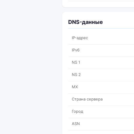
DNS-данные
IP-адрес
IPv6
NS 1
NS 2
MX
Страна сервера
Город
ASN