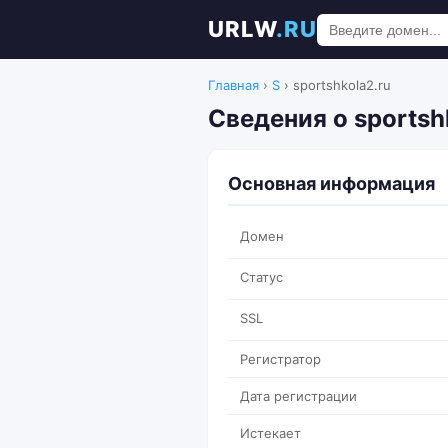
URLW
.RU
Главная
›
S
›
sportshkola2.ru
Сведения о sportsh
Основная информация
Домен
Статус
SSL
Регистратор
Дата регистрации
Истекает