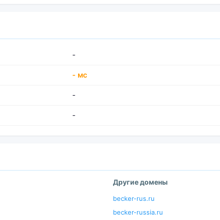
-
- мс
-
-
Другие домены
becker-rus.ru
becker-russia.ru