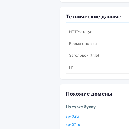
Технические данные
HTTP-статус
Время отклика
Заголовок (title)
H1
Похожие домены
На ту же букву
sp-0.ru
sp-07.ru