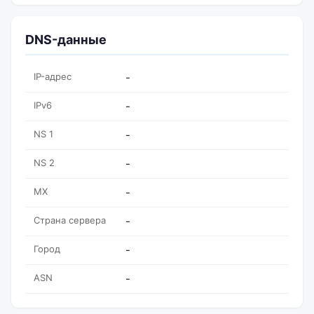
DNS-данные
IP-адрес
-
IPv6
-
NS 1
-
NS 2
-
MX
-
Страна сервера
-
Город
-
ASN
-