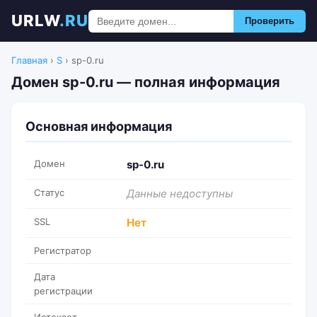
URLW
.RU
Проверить
Главная
›
S
›
sp-0.ru
Домен sp-0.ru — полная информация
Основная информация
Домен
sp-0.ru
Статус
Данные недоступны
SSL
Нет
Регистратор
Дата
регистрации