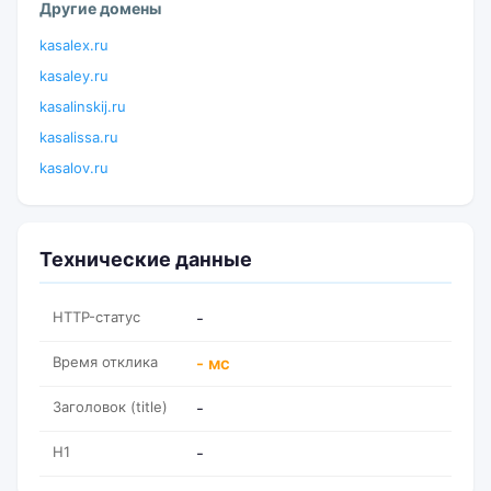
Другие домены
kasalex.ru
kasaley.ru
kasalinskij.ru
kasalissa.ru
kasalov.ru
Технические данные
HTTP-статус
-
Время отклика
- мс
Заголовок (title)
-
H1
-