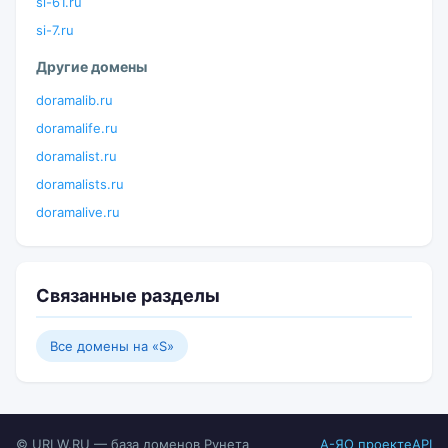
si-61.ru
si-7.ru
Другие домены
doramalib.ru
doramalife.ru
doramalist.ru
doramalists.ru
doramalive.ru
Связанные разделы
Все домены на «S»
© URLW.RU — база доменов Рунета
А-Я
О проекте
API