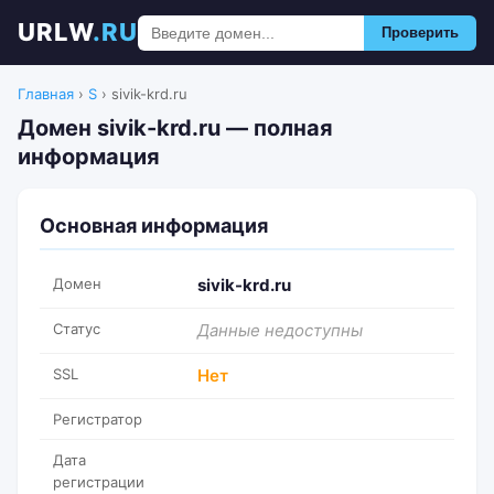
URLW
.RU
Проверить
Главная
›
S
›
sivik-krd.ru
Домен sivik-krd.ru — полная
информация
Основная информация
Домен
sivik-krd.ru
Статус
Данные недоступны
SSL
Нет
Регистратор
Дата
регистрации