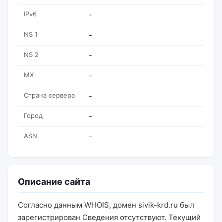
IPv6
-
NS 1
-
NS 2
-
MX
-
Страна сервера
-
Город
-
ASN
-
Описание сайта
Согласно данным WHOIS, домен sivik-krd.ru был
зарегистрирован Сведения отсутствуют. Текущий