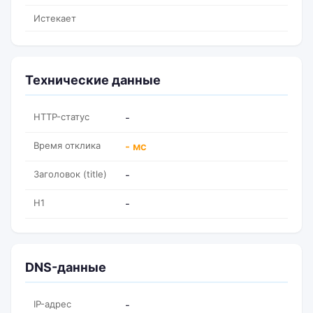
Истекает
Технические данные
HTTP-статус
-
Время отклика
- мс
Заголовок (title)
-
H1
-
DNS-данные
IP-адрес
-