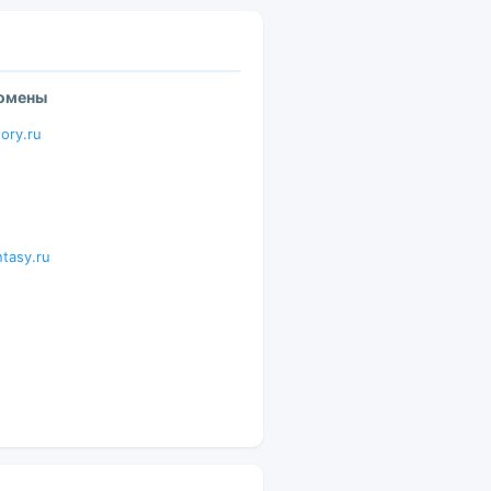
домены
tory.ru
ntasy.ru