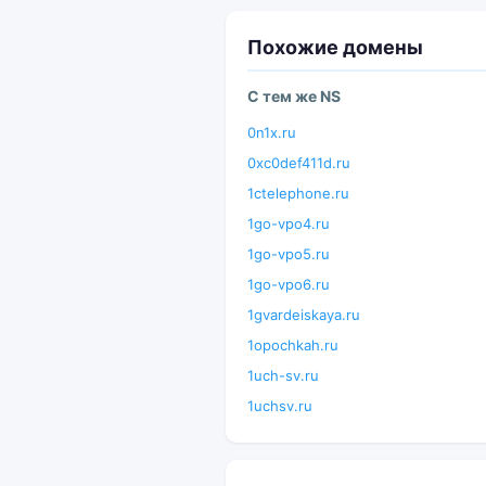
Похожие домены
С тем же NS
0n1x.ru
0xc0def411d.ru
1ctelephone.ru
1go-vpo4.ru
1go-vpo5.ru
1go-vpo6.ru
1gvardeiskaya.ru
1opochkah.ru
1uch-sv.ru
1uchsv.ru