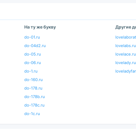
На ту же букву
Другие 
do-01.ru
lovelabora
do-04d2.ru
lovelabs.ru
do-05.ru
lovelace.ru
do-06.ru
lovelady.ru
do-1.ru
loveladyfa
do-160.ru
do-178.ru
do-178b.ru
do-178c.ru
do-1c.ru