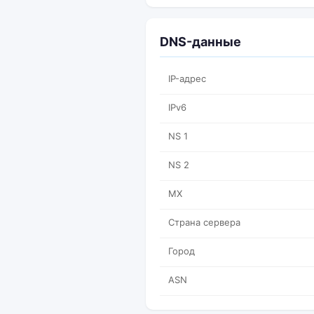
DNS-данные
IP-адрес
IPv6
NS 1
NS 2
MX
Страна сервера
Город
ASN