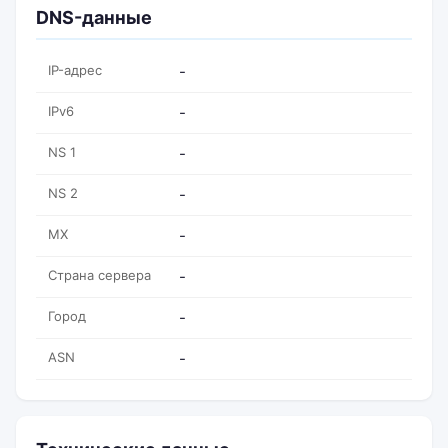
DNS-данные
IP-адрес
-
IPv6
-
NS 1
-
NS 2
-
MX
-
Страна сервера
-
Город
-
ASN
-