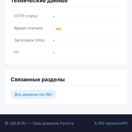
Технические данные
HTTP-статус
-
Время отклика
- мс
Заголовок (title)
-
H1
-
Связанные разделы
Все домены на «M»
© URLW.RU — база доменов Рунета
А-Я
О проекте
API