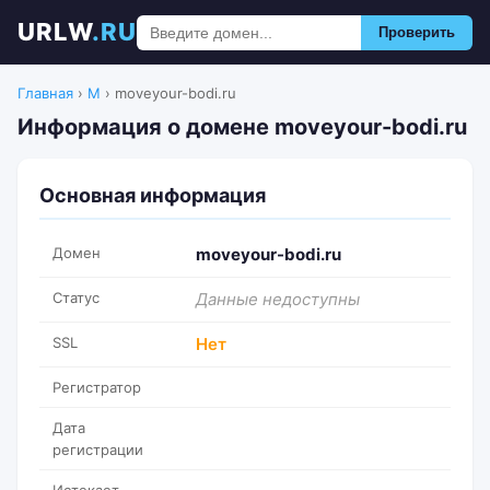
URLW
.RU
Проверить
Главная
›
M
›
moveyour-bodi.ru
Информация о домене moveyour-bodi.ru
Основная информация
Домен
moveyour-bodi.ru
Статус
Данные недоступны
SSL
Нет
Регистратор
Дата
регистрации