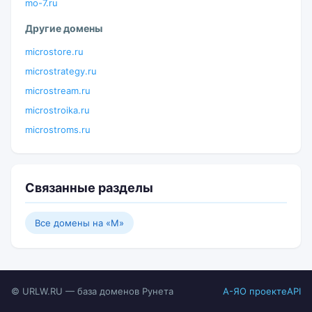
mo-7.ru
Другие домены
microstore.ru
microstrategy.ru
microstream.ru
microstroika.ru
microstroms.ru
Связанные разделы
Все домены на «M»
© URLW.RU — база доменов Рунета
А-Я
О проекте
API