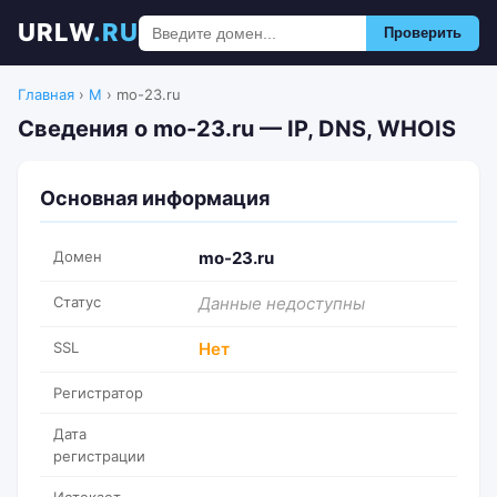
URLW
.RU
Проверить
Главная
›
M
›
mo-23.ru
Сведения о mo-23.ru — IP, DNS, WHOIS
Основная информация
Домен
mo-23.ru
Статус
Данные недоступны
SSL
Нет
Регистратор
Дата
регистрации