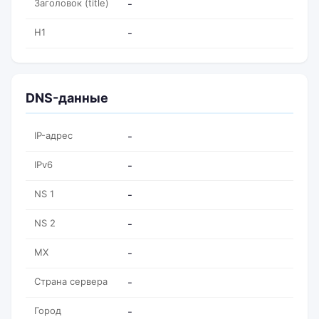
Заголовок (title)
-
H1
-
DNS-данные
IP-адрес
-
IPv6
-
NS 1
-
NS 2
-
MX
-
Страна сервера
-
Город
-