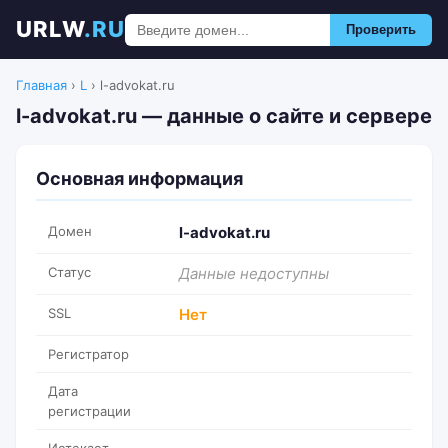
URLW
.RU
Проверить
Главная
›
L
›
l-advokat.ru
l-advokat.ru — данные о сайте и сервере
Основная информация
Домен
l-advokat.ru
Статус
Данные недоступны
SSL
Нет
Регистратор
Дата
регистрации