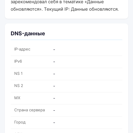
зарекомендовал себя в тематике «Данные
обновляются». Текущий IP: Данные обновляются.
DNS-данные
IP-адрес
-
IPv6
-
NS 1
-
NS 2
-
MX
-
Страна сервера
-
Город
-