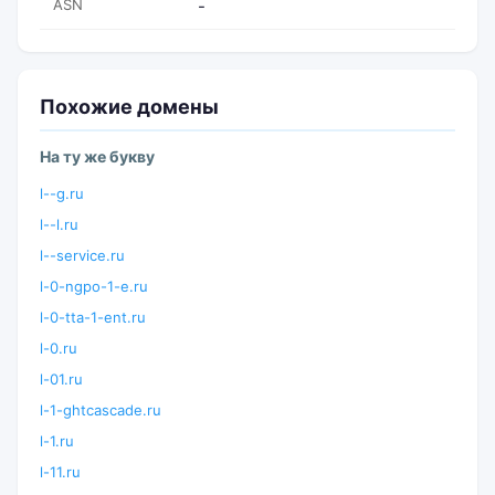
ASN
-
Похожие домены
На ту же букву
l--g.ru
l--l.ru
l--service.ru
l-0-ngpo-1-e.ru
l-0-tta-1-ent.ru
l-0.ru
l-01.ru
l-1-ghtcascade.ru
l-1.ru
l-11.ru