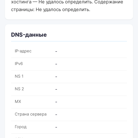
хостинга — Не удалось определить. Содержание
страницы: Не удалось определить.
DNS-данные
IP-адрес
-
IPv6
-
NS 1
-
NS 2
-
MX
-
Страна сервера
-
Город
-