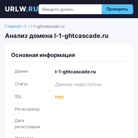
URLW
.RU
Проверить
Главная
›
L
›
l-1-ghtcascade.ru
Анализ домена l-1-ghtcascade.ru
Основная информация
Домен
l-1-ghtcascade.ru
Статус
Данные недоступны
SSL
Нет
Регистратор
Дата
регистрации