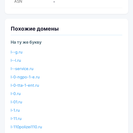
ASN
-
Похожие домены
На ту же букву
l--g.ru
l--l.ru
l--service.ru
l-0-ngpo-1-e.ru
l-0-tta-1-ent.ru
l-0.ru
l-01.ru
l-1.ru
l-11.ru
l-110polizei110.ru