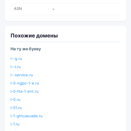
ASN
-
Похожие домены
На ту же букву
l--g.ru
l--l.ru
l--service.ru
l-0-ngpo-1-e.ru
l-0-tta-1-ent.ru
l-0.ru
l-01.ru
l-1-ghtcascade.ru
l-1.ru