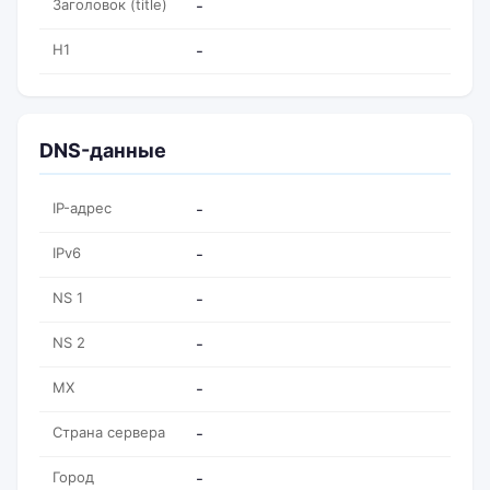
Заголовок (title)
-
H1
-
DNS-данные
IP-адрес
-
IPv6
-
NS 1
-
NS 2
-
MX
-
Страна сервера
-
Город
-