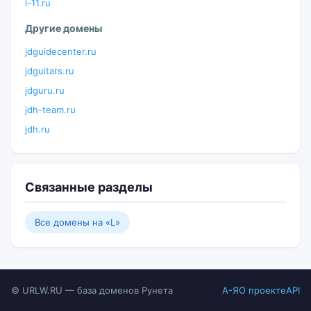
l-11.ru
Другие домены
jdguidecenter.ru
jdguitars.ru
jdguru.ru
jdh-team.ru
jdh.ru
Связанные разделы
Все домены на «L»
© URLW.RU — база доменов Рунета
А-Я
О проекте
API