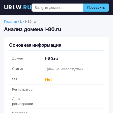
URLW
.RU
Проверить
Главная
›
L
›
l-80.ru
Анализ домена l-80.ru
Основная информация
Домен
l-80.ru
Статус
Данные недоступны
SSL
Нет
Регистратор
Дата
регистрации