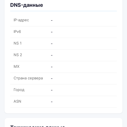
DNS-данные
IP-адрес
-
IPv6
-
NS 1
-
NS 2
-
MX
-
Страна сервера
-
Город
-
ASN
-