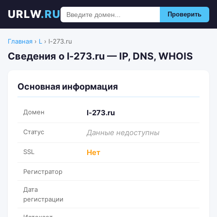
URLW
.RU
Проверить
Главная
›
L
›
l-273.ru
Сведения о l-273.ru — IP, DNS, WHOIS
Основная информация
Домен
l-273.ru
Статус
Данные недоступны
SSL
Нет
Регистратор
Дата
регистрации