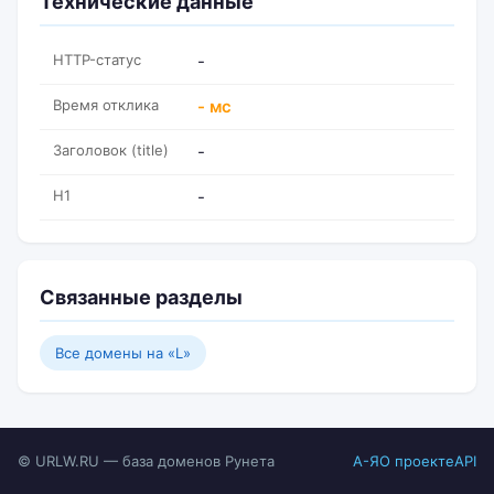
Технические данные
HTTP-статус
-
Время отклика
- мс
Заголовок (title)
-
H1
-
Связанные разделы
Все домены на «L»
© URLW.RU — база доменов Рунета
А-Я
О проекте
API