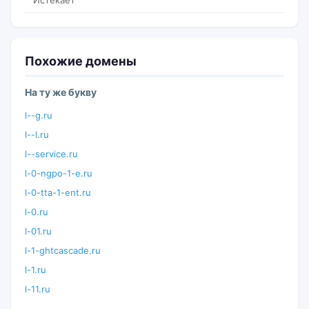
Истекает
Похожие домены
На ту же букву
l--g.ru
l--l.ru
l--service.ru
l-0-ngpo-1-e.ru
l-0-tta-1-ent.ru
l-0.ru
l-01.ru
l-1-ghtcascade.ru
l-1.ru
l-11.ru