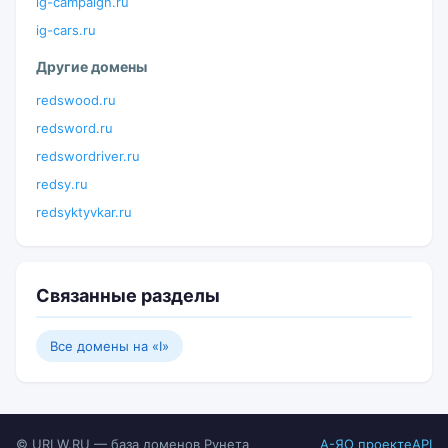
ig-campaign.ru
ig-cars.ru
Другие домены
redswood.ru
redsword.ru
redswordriver.ru
redsy.ru
redsyktyvkar.ru
Связанные разделы
Все домены на «I»
© URLW.RU — база доменов Рунета
А-Я
О проекте
API