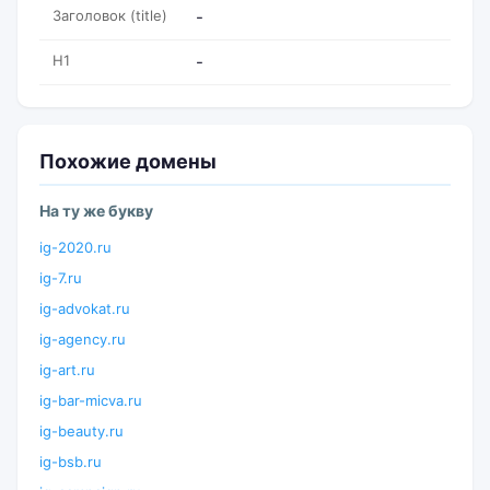
Заголовок (title)
-
H1
-
Похожие домены
На ту же букву
ig-2020.ru
ig-7.ru
ig-advokat.ru
ig-agency.ru
ig-art.ru
ig-bar-micva.ru
ig-beauty.ru
ig-bsb.ru