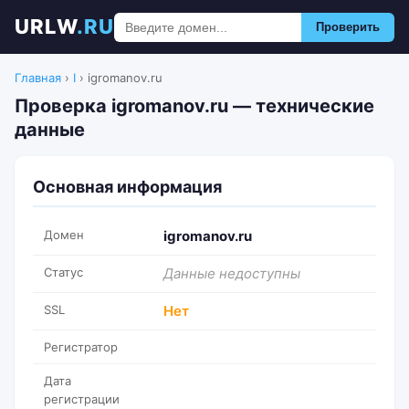
URLW
.RU
Проверить
Главная
›
I
›
igromanov.ru
Проверка igromanov.ru — технические
данные
Основная информация
Домен
igromanov.ru
Статус
Данные недоступны
SSL
Нет
Регистратор
Дата
регистрации