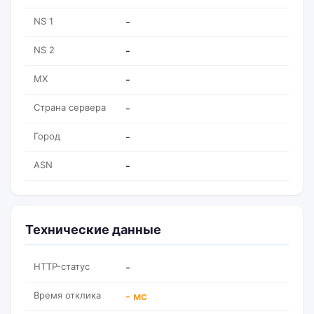
NS 1
-
NS 2
-
MX
-
Страна сервера
-
Город
-
ASN
-
Технические данные
HTTP-статус
-
Время отклика
- мс