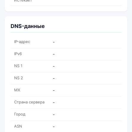
Истекает
DNS-данные
IP-адрес
-
IPv6
-
NS 1
-
NS 2
-
MX
-
Страна сервера
-
Город
-
ASN
-