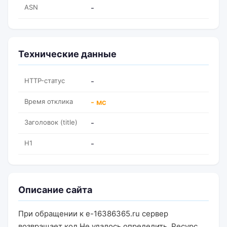
ASN
-
Технические данные
HTTP-статус
-
Время отклика
- мс
Заголовок (title)
-
H1
-
Описание сайта
При обращении к e-16386365.ru сервер
возвращает код Не удалось определить. Ресурс