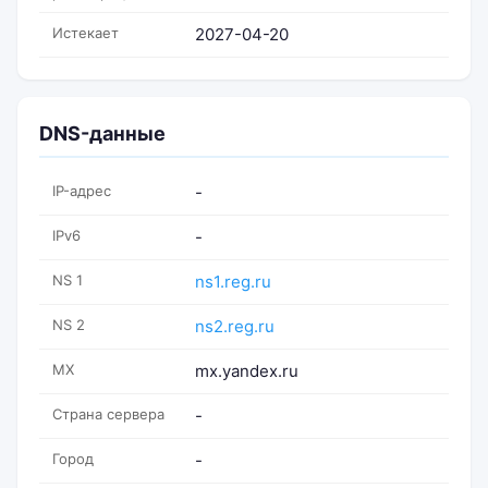
Истекает
2027-04-20
DNS-данные
IP-адрес
-
IPv6
-
NS 1
ns1.reg.ru
NS 2
ns2.reg.ru
MX
mx.yandex.ru
Страна сервера
-
Город
-