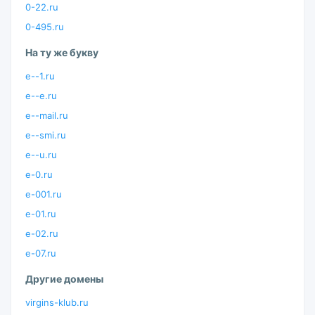
0-22.ru
0-495.ru
На ту же букву
e--1.ru
e--e.ru
e--mail.ru
e--smi.ru
e--u.ru
e-0.ru
e-001.ru
e-01.ru
e-02.ru
e-07.ru
Другие домены
virgins-klub.ru