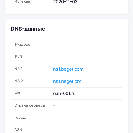
Истекает
2026-11-03
DNS-данные
IP-адрес
-
IPv6
-
NS 1
ns1.beget.com
NS 2
ns1.beget.pro
MX
e.m-001.ru
Страна сервера
-
Город
-
ASN
-