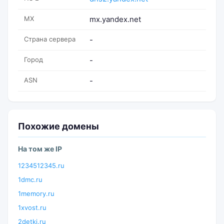
MX
mx.yandex.net
Страна сервера
-
Город
-
ASN
-
Похожие домены
На том же IP
1234512345.ru
1dmc.ru
1memory.ru
1xvost.ru
2detki.ru