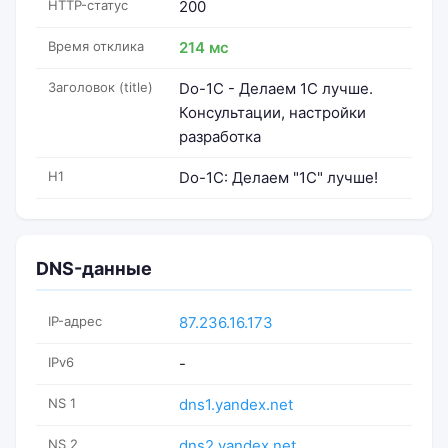
HTTP-статус
200
Время отклика
214 мс
Заголовок (title)
Dо-1C - Делаем 1С лучше.
Консультации, настройки
разработка
H1
Do-1C: Делаем "1С" лучше!
DNS-данные
IP-адрес
87.236.16.173
IPv6
-
NS 1
dns1.yandex.net
NS 2
dns2.yandex.net