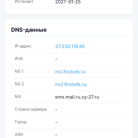
Истекает
2027-01-25
DNS-данные
IP-адрес
37.230.116.95
IPv6
-
NS 1
ns1.firstvds.ru
NS 2
ns2.firstvds.ru
MX
emx.mail.ru.cy-27.ru
Страна сервера
-
Город
-
ASN
-