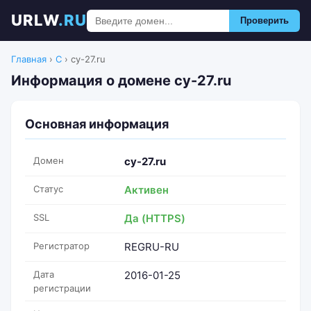
URLW
.RU
Проверить
Главная
›
C
›
cy-27.ru
Информация о домене cy-27.ru
Основная информация
Домен
cy-27.ru
Статус
Активен
SSL
Да (HTTPS)
Регистратор
REGRU-RU
Дата
2016-01-25
регистрации