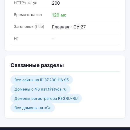
HTTP-статус
200
Время отклика
129 мс
Заголовок (title)
Главная - СУ-27
H1
-
Связанные разделы
Все сайты на IP 37.230.116.95
Домены с NS ns1.firstvds.ru
Домены регистратора REGRU-RU
Все домены на «C»