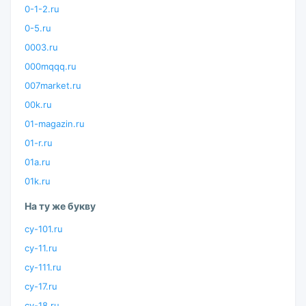
0-1-2.ru
0-5.ru
0003.ru
000mqqq.ru
007market.ru
00k.ru
01-magazin.ru
01-r.ru
01a.ru
01k.ru
На ту же букву
cy-101.ru
cy-11.ru
cy-111.ru
cy-17.ru
cy-18.ru