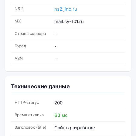
NS 2
ns2.jino.ru
MX
mail.cy-101.ru
Страна сервера
-
Город
-
ASN
-
Технические данные
HTTP-статус
200
Время отклика
63 мс
Заголовок (title)
Сайт в разработке