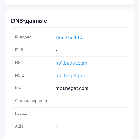
DNS-данные
IP-адрес
185.215.4.10
IPv6
-
NS 1
ns1.beget.com
NS 2
ns1.beget.pro
MX
mx1.beget.com
Страна сервера
-
Город
-
ASN
-