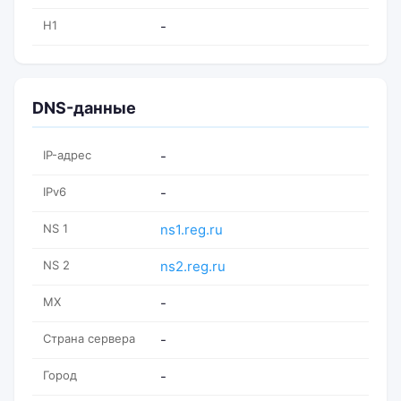
H1
-
DNS-данные
IP-адрес
-
IPv6
-
NS 1
ns1.reg.ru
NS 2
ns2.reg.ru
MX
-
Страна сервера
-
Город
-