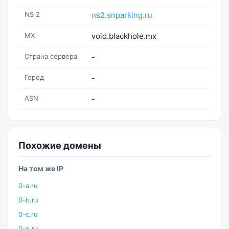
NS 2
ns2.snparking.ru
MX
void.blackhole.mx
Страна сервера
-
Город
-
ASN
-
Похожие домены
На том же IP
0-a.ru
0-b.ru
0-c.ru
0-e.ru