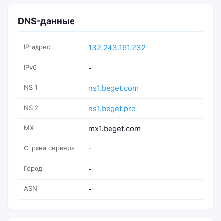
DNS-данные
IP-адрес
132.243.161.232
IPv6
-
NS 1
ns1.beget.com
NS 2
ns1.beget.pro
MX
mx1.beget.com
Страна сервера
-
Город
-
ASN
-