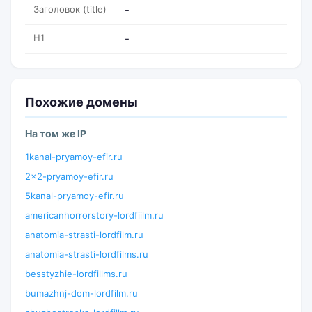
Заголовок (title)
-
H1
-
Похожие домены
На том же IP
1kanal-pryamoy-efir.ru
2x2-pryamoy-efir.ru
5kanal-pryamoy-efir.ru
americanhorrorstory-lordfiilm.ru
anatomia-strasti-lordfilm.ru
anatomia-strasti-lordfilms.ru
besstyzhie-lordfillms.ru
bumazhnj-dom-lordfilm.ru