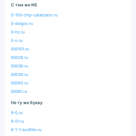
С тем же NS
0-100-chip-catalizator.ru
0-dolgov.ru
0-hz.ru
0-n.ru
000101.ru
00026.ru
00036.ru
00039.ru
00050.ru
00061.ru
На ту же букву
9-0.ru
9-01.ru
9-1-1-lordfilm.ru