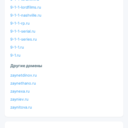
9-1-1-lordfilms.ru
9-1-1-nashville.ru
9-1-1-rp.ru
9-1-1-serial.ru
9-1-1-series.ru
9-1-1.ru
9-1.ru
Другие домены
zaynetdinov.ru
zaynethano.ru
zaynexa.ru
zayniev.ru
zaynitova.ru