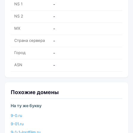
NS 1
-
NS 2
-
MX
-
Страна сервера
-
Город
-
ASN
-
Похожие домены
На ту же букву
9-0.ru
9-01.ru
9-1-1-lordfilm.ru