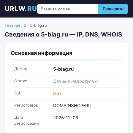
URLW
.RU
Проверить
Главная
›
5
›
5-blag.ru
Сведения о 5-blag.ru — IP, DNS, WHOIS
Основная информация
Домен
5-blag.ru
Статус
Данные недоступны
SSL
Нет
Регистратор
DOMAINSHOP-RU
Дата
2025-12-08
регистрации