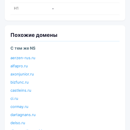
H1
-
Похожие домены
С тем же NS
aerzen-rus.ru
alfapro.ru
axonjunior.ru
bizfunc.ru
castleins.ru
ci.ru
cormay.ru
dartagnans.ru
delso.ru