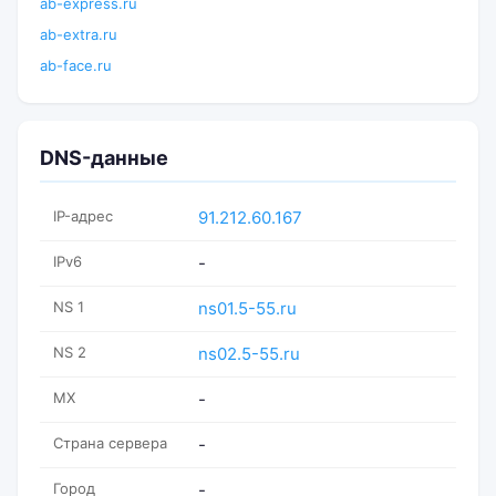
ab-express.ru
ab-extra.ru
ab-face.ru
DNS-данные
IP-адрес
91.212.60.167
IPv6
-
NS 1
ns01.5-55.ru
NS 2
ns02.5-55.ru
MX
-
Страна сервера
-
Город
-