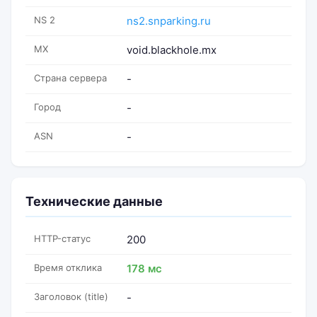
NS 2
ns2.snparking.ru
MX
void.blackhole.mx
Страна сервера
-
Город
-
ASN
-
Технические данные
HTTP-статус
200
Время отклика
178 мс
Заголовок (title)
-