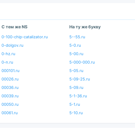
С тем же NS
На ту же букву
0-100-chip-catalizator.ru
5--55.ru
0-dolgov.ru
5-0.ru
0-hz.ru
5-00.ru
0-n.ru
5-000-000.ru
000101.ru
5-05.ru
00026.ru
5-09-25.ru
00036.ru
5-09.ru
00039.ru
5-1-36.ru
00050.ru
5-1.ru
00061.ru
5-10.ru