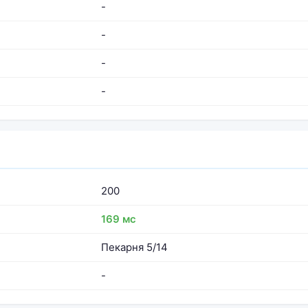
-
-
-
-
200
169 мс
Пекарня 5/14
-