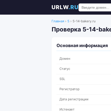
URLW
.RU
Главная
›
5
›
5-14-bakery.ru
Проверка 5-14-bak
Основная информация
Домен
Статус
SSL
Регистратор
Дата регистрации
Истекает