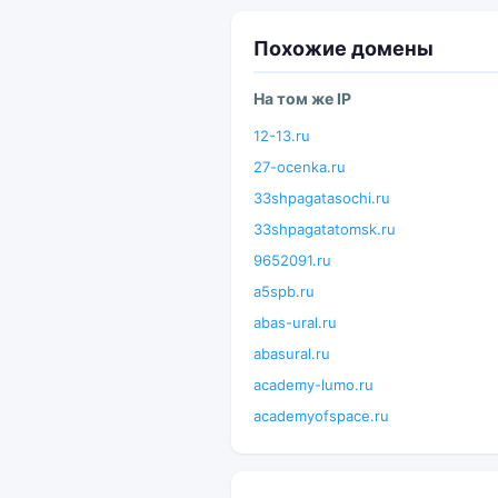
Похожие домены
На том же IP
12-13.ru
27-ocenka.ru
33shpagatasochi.ru
33shpagatatomsk.ru
9652091.ru
a5spb.ru
abas-ural.ru
abasural.ru
academy-lumo.ru
academyofspace.ru