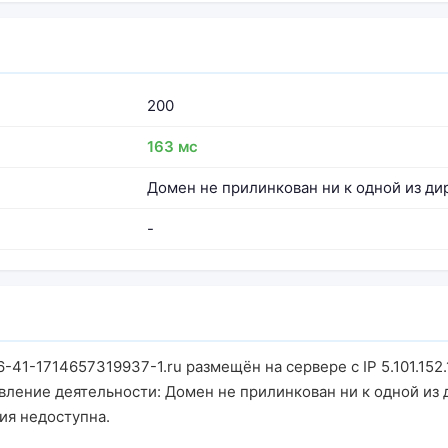
200
163 мс
Домен не прилинкован ни к одной из ди
-
-41-1714657319937-1.ru размещён на сервере с IP 5.101.152
вление деятельности: Домен не прилинкован ни к одной из 
ия недоступна.