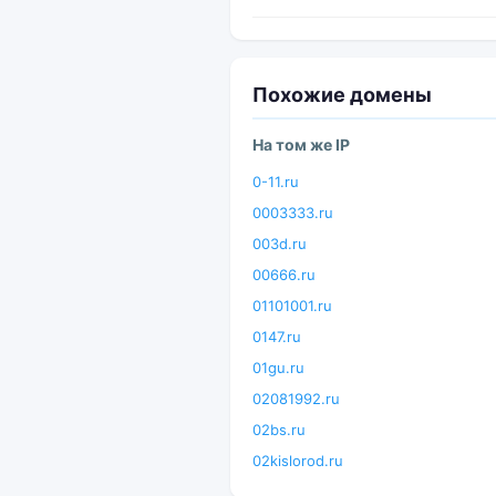
Похожие домены
На том же IP
0-11.ru
0003333.ru
003d.ru
00666.ru
01101001.ru
0147.ru
01gu.ru
02081992.ru
02bs.ru
02kislorod.ru