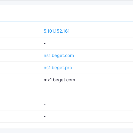
5.101.152.161
-
ns1.beget.com
ns1.beget.pro
mx1.beget.com
-
-
-