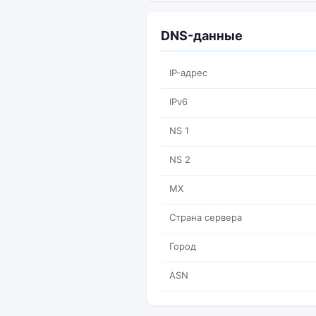
DNS-данные
IP-адрес
IPv6
NS 1
NS 2
MX
Страна сервера
Город
ASN