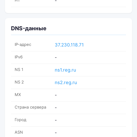
H1
-
DNS-данные
IP-адрес
37.230.118.71
IPv6
-
NS 1
ns1.reg.ru
NS 2
ns2.reg.ru
MX
-
Страна сервера
-
Город
-
ASN
-