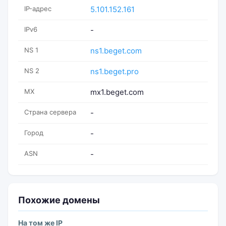
IP-адрес
5.101.152.161
IPv6
-
NS 1
ns1.beget.com
NS 2
ns1.beget.pro
MX
mx1.beget.com
Страна сервера
-
Город
-
ASN
-
Похожие домены
На том же IP