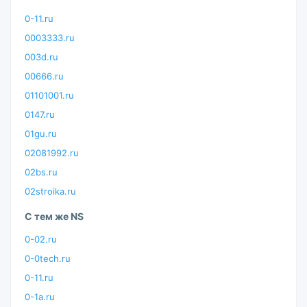
0-11.ru
0003333.ru
003d.ru
00666.ru
01101001.ru
0147.ru
01gu.ru
02081992.ru
02bs.ru
02stroika.ru
С тем же NS
0-02.ru
0-0tech.ru
0-11.ru
0-1a.ru