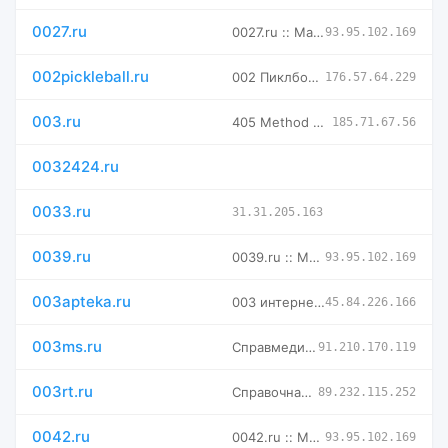
0027.ru
0027.ru :: Магазин доменных имен -- мговенная аренда и выкуп
93.95.102.169
002pickleball.ru
002 Пиклбол клуб — тренировки по пиклболу в Москве
176.57.64.229
003.ru
405 Method Not Allowed
185.71.67.56
0032424.ru
0033.ru
31.31.205.163
0039.ru
0039.ru :: Магазин доменных имен -- мговенная аренда и выкуп
93.95.102.169
003apteka.ru
003 интернет аптека. Главная. Продажа лекарств по низкой цен
45.84.226.166
003ms.ru
Справмедика - поиск и бронирование лекарств в аптеках Москвы
91.210.170.119
003rt.ru
Справочная служба 003 - поиск лекарств по дешевым ценам.
89.232.115.252
0042.ru
0042.ru :: Магазин доменных имен -- мговенная аренда и выкуп
93.95.102.169