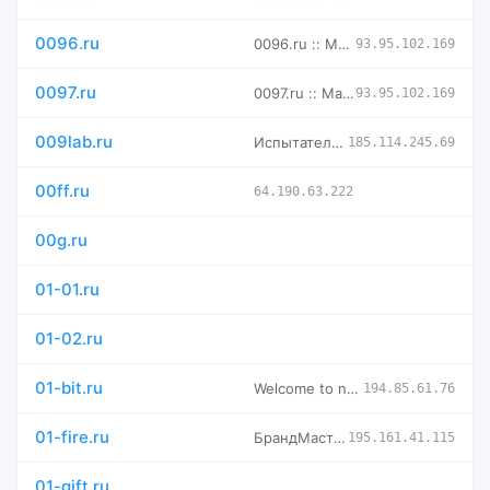
0096.ru
0096.ru :: Магазин доменных имен -- мговенная аренда и выкуп
93.95.102.169
0097.ru
0097.ru :: Магазин доменных имен -- мговенная аренда и выкуп
93.95.102.169
009lab.ru
Испытательная лаборатория ФБУ НИЦ ПМ-Ростест — Биологических
185.114.245.69
00ff.ru
64.190.63.222
00g.ru
01-01.ru
01-02.ru
01-bit.ru
Welcome to nginx!
194.85.61.76
01-fire.ru
БрандМастер - огнестойкие конструкции, противопожарное остек
195.161.41.115
01-gift.ru