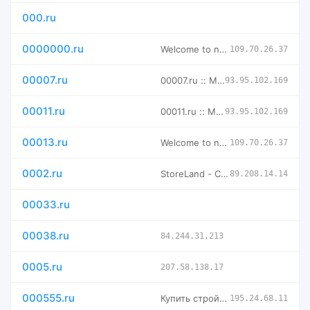
000.ru
0000000.ru
Welcome to nginx!
109.70.26.37
00007.ru
00007.ru :: Магазин доменных имен -- мговенная аренда и выку
93.95.102.169
00011.ru
00011.ru :: Магазин доменных имен -- мговенная аренда и выку
93.95.102.169
00013.ru
Welcome to nginx!
109.70.26.37
0002.ru
StoreLand - Создать интернет магазин самостоятельно, бесплат
89.208.14.14
00033.ru
00038.ru
84.244.31.213
0005.ru
207.58.138.17
000555.ru
Купить стройматериалы в СПб - интернет-магазин "Три пятерки"
195.24.68.11