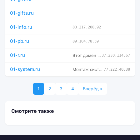
01-gifts.ru
01-info.ru
83.217.208.92
01-pb.ru
89.104.78.59
01-r.ru
Этот домен был создан
37.230.114.67
01-system.ru
Монтаж систем пожарной сигнализации и оповещения Siemens
77.222.40.38
1
2
3
4
Вперёд »
Смотрите также