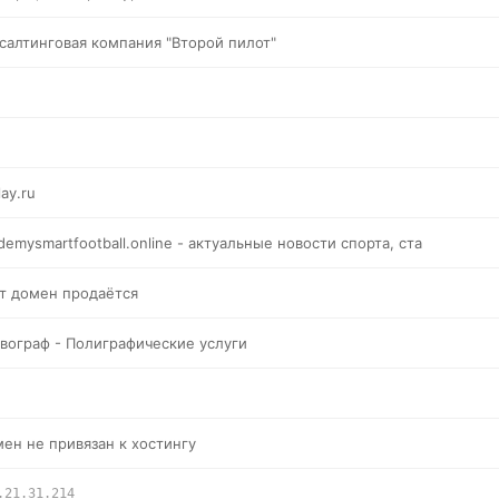
салтинговая компания "Второй пилот"
lay.ru
demysmartfootball.online - актуальные новости спорта, ста
т домен продаётся
вограф - Полиграфические услуги
ен не привязан к хостингу
.21.31.214