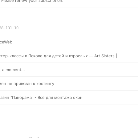
 Please renew your subscription.
88.131.10
ceWeb
тер-классы в Пскове для детей и взрослых — Art Sisters |
t a moment...
ен не привязан к хостингу
азин "Панорама" - Всё для монтажа окон