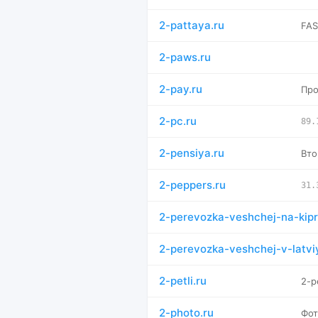
2-pattaya.ru
FA
2-paws.ru
2-pay.ru
Про
2-pc.ru
89.
2-pensiya.ru
Вто
2-peppers.ru
31.
2-perevozka-veshchej-na-kipr
2-perevozka-veshchej-v-latvi
2-petli.ru
2-p
2-photo.ru
Фот