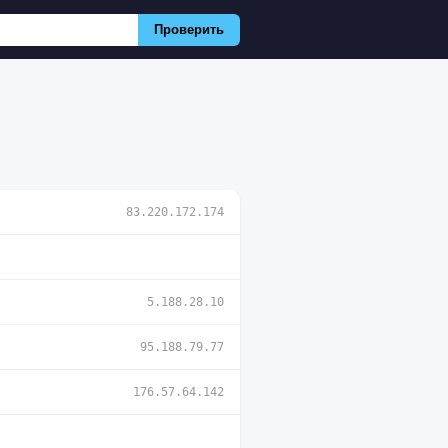
Проверить
83.220.172.174
5.188.28.10
95.188.79.77
176.57.64.142