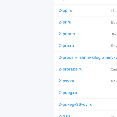
2-pp.ru
31.
2-pr.ru
Дом
2-print.ru
Зак
2-pro.ru
Дом
2-procsh-lishnie-kilogrammy-2
2-proraba.ru
Сай
2-psy.ru
Дом
2-pubg.ru
2-pukeg-36-oy.ru
2-q.ru
62.