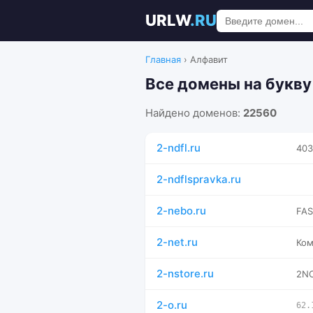
URLW
.RU
Главная
›
Алфавит
Все домены на букву 
Найдено доменов:
22560
2-ndfl.ru
403
2-ndflspravka.ru
2-nebo.ru
FA
2-net.ru
Ко
2-nstore.ru
2N
2-o.ru
62.