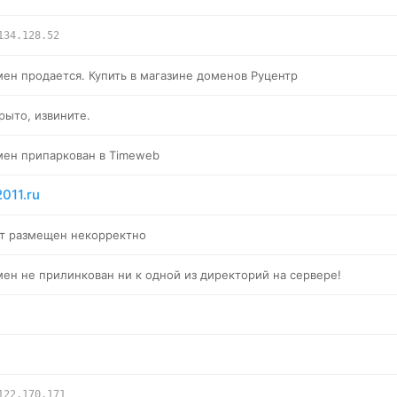
134.128.52
ен продается. Купить в магазине доменов Руцентр
рыто, извините.
ен припаркован в Timeweb
011.ru
т размещен некорректно
ен не прилинкован ни к одной из директорий на сервере!
122.170.171