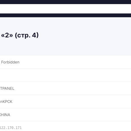
«2» (стр. 4)
 Forbidden
STPANEL
мпКРСК
CHINA
122.170.171