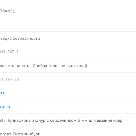
STPANEL
верка безопасности
111.167.3
рая молодость | Сообщество зрелых людей
31.196.128
.ru
yu.ru
etli Полиэфирный шнур с сердечником 5 мм для вязания ковр
ограф Екатеринбург