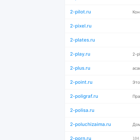
2-pilot.ru
Кон
2-pixel.ru
2-plates.ru
2-play.ru
2-p
2-plus.ru
aca
2-point.ru
Это
2-poligraf.ru
Пра
2-polisa.ru
2-poluchizaima.ru
Дом
2-porn.ru
104