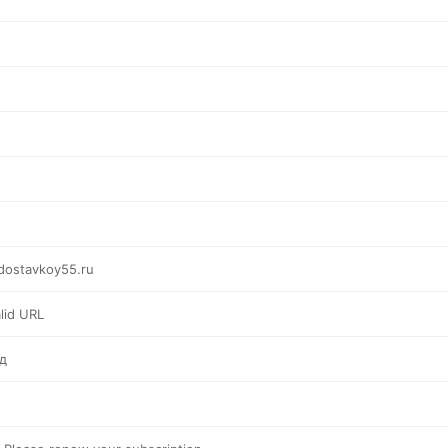
dostavkoy55.ru
alid URL
д