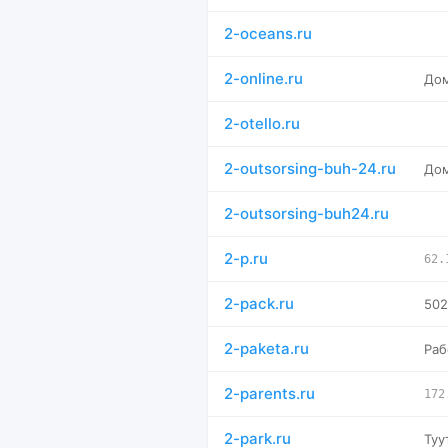
2-oceans.ru
2-online.ru
Дом
2-otello.ru
2-outsorsing-buh-24.ru
Дом
2-outsorsing-buh24.ru
2-p.ru
62.
2-pack.ru
502
2-paketa.ru
Раб
2-parents.ru
172
2-park.ru
Туу