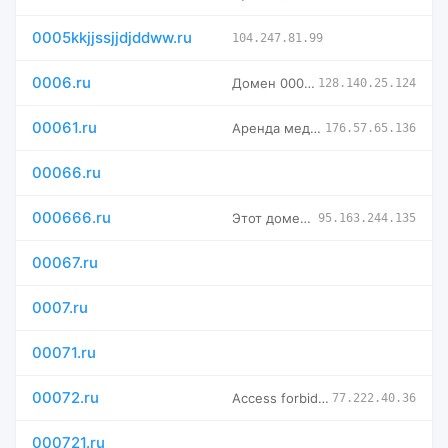
0005kkjjssjjdjddww.ru
104.247.81.99
0006.ru
Домен 0006.ru продаётся — Rename
128.140.25.124
00061.ru
Аренда медицинских кроватей в городе Ростов-на-Дону и Ростов
176.57.65.136
00066.ru
000666.ru
Этот домен продаётся
95.163.244.135
00067.ru
0007.ru
00071.ru
00072.ru
Access forbidden!
77.222.40.36
000721.ru