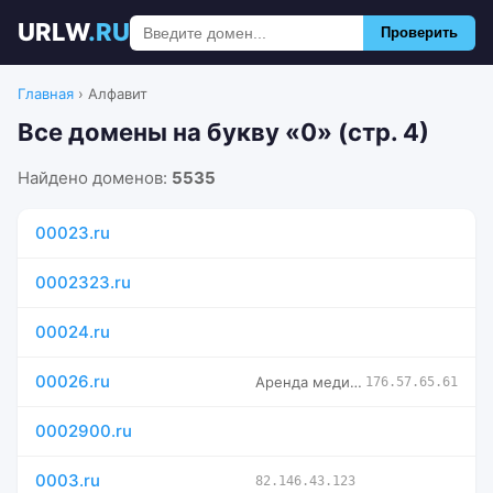
URLW
.RU
Проверить
Главная
›
Алфавит
Все домены на букву «0» (стр. 4)
Найдено доменов:
5535
00023.ru
0002323.ru
00024.ru
00026.ru
Аренда медицинских кроватей в Ставрополе и Пятигорске +7 918
176.57.65.61
0002900.ru
0003.ru
82.146.43.123