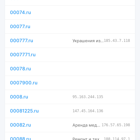
00074.ru
00077.ru
000777.ru
Украшения из натуральных камней. Бусы из натурального камня
185.43.7.118
0007771.ru
00078.ru
0007900.ru
0008.ru
95.163.244.135
00081225.ru
147.45.164.136
00082.ru
Аренда медицинской кровати Симферополь, Севастополе и весь К
176.57.65.198
00088.ru
Ремонт и техническое обслуживание: почему стоит доверять про
188.114.97.1