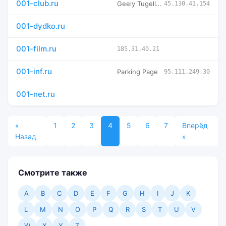
001-club.ru
Geely Tugella Club
45.130.41.154
001-dydko.ru
001-film.ru
185.31.40.21
001-inf.ru
Parking Page
95.111.249.30
001-net.ru
«
1
2
3
4
5
6
7
Вперёд
Назад
»
Смотрите также
A
B
C
D
E
F
G
H
I
J
K
L
M
N
O
P
Q
R
S
T
U
V
W
X
Y
Z