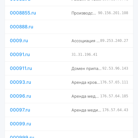
0008855.ru
Производство строительных лесов | Продажа рамных лесов в Мос
90.156.201.108
000888.ru
0009.ru
Ассоциация "Девятичи"
89.253.240.27
00091.ru
31.31.196.41
000911.ru
Домен припаркован в Timeweb
92.53.96.143
00093.ru
Аренда кроватей для лежачих больных, инвалидных колясок и ки
176.57.65.111
00096.ru
Аренда медицинских кроватей в Екатеринбурге и Свердловской о
176.57.64.185
00097.ru
Аренда медицинских кроватей в Москве и Московской области
176.57.64.43
00099.ru
000999.ru