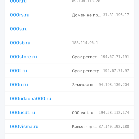
000r.ru
89.108.113.28
000rs.ru
Домен не привязан к хостингу
31.31.196.17
000s.ru
000sb.ru
188.114.96.1
000store.ru
Срок регистрации домена 000store.ru истёк
194.67.71.191
000t.ru
Срок регистрации домена 000t.ru истёк
194.67.71.97
000u.ru
Земская школа ПЛОТИХИНО
94.198.130.204
000udacha000.ru
000usdt.ru
000usdt.ru
194.58.112.174
000visma.ru
Висма - центр дополнительного профессионального образования
37.140.192.188