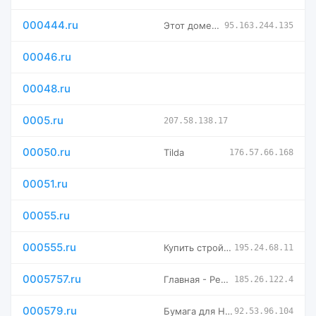
000444.ru
Этот домен продаётся
95.163.244.135
00046.ru
00048.ru
0005.ru
207.58.138.17
00050.ru
Tilda
176.57.66.168
00051.ru
00055.ru
000555.ru
Купить стройматериалы в СПб - интернет-магазин "Три пятерки"
195.24.68.11
0005757.ru
Главная - Решаем деловые проблемы с 2005 года.
185.26.122.4
000579.ru
Бумага для HoReCa
92.53.96.104