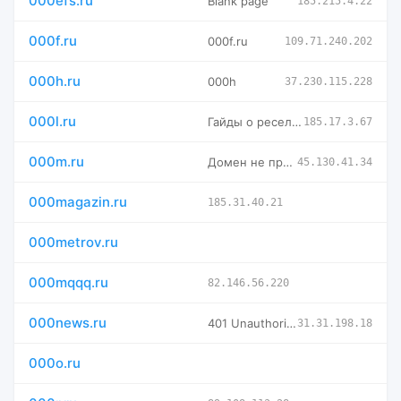
000efs.ru
Blank page
185.215.4.22
000f.ru
000f.ru
109.71.240.202
000h.ru
000h
37.230.115.228
000l.ru
Гайды о реселл - Создание личного сервиса рассылок и его авт
185.17.3.67
000m.ru
Домен не прилинкован ни к одной из директорий на сервере!
45.130.41.34
000magazin.ru
185.31.40.21
000metrov.ru
000mqqq.ru
82.146.56.220
000news.ru
401 Unauthorized
31.31.198.18
000o.ru