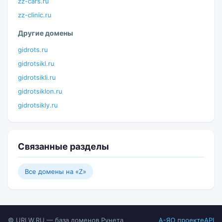
zz-cars.ru
zz-clinic.ru
Другие домены
gidrots.ru
gidrotsikl.ru
gidrotsikli.ru
gidrotsiklon.ru
gidrotsikly.ru
Связанные разделы
Все домены на «Z»
© URLW.RU — база доменов Рунета
А-Я
О проекте
API