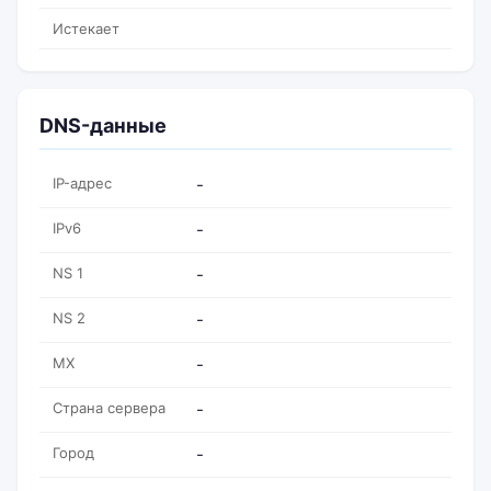
Истекает
DNS-данные
IP-адрес
-
IPv6
-
NS 1
-
NS 2
-
MX
-
Страна сервера
-
Город
-