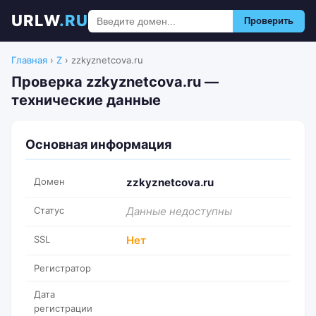
URLW
.RU
Проверить
Главная
›
Z
›
zzkyznetcova.ru
Проверка zzkyznetcova.ru —
технические данные
Основная информация
Домен
zzkyznetcova.ru
Статус
Данные недоступны
SSL
Нет
Регистратор
Дата
регистрации