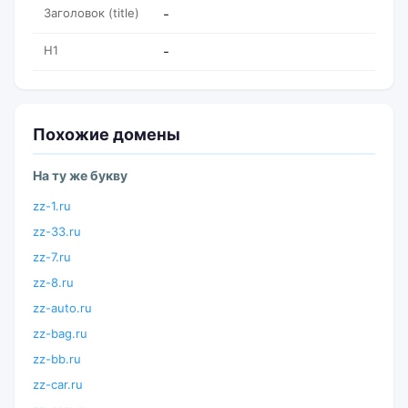
Заголовок (title)
-
H1
-
Похожие домены
На ту же букву
zz-1.ru
zz-33.ru
zz-7.ru
zz-8.ru
zz-auto.ru
zz-bag.ru
zz-bb.ru
zz-car.ru