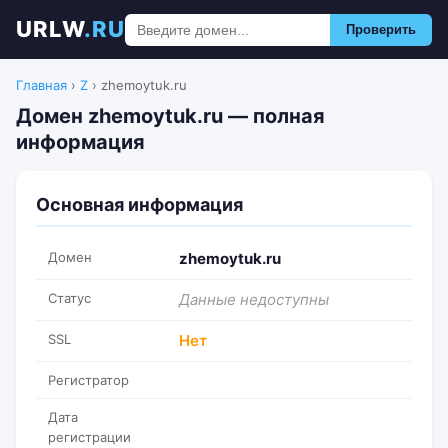
URLW
.RU
Проверить
Главная
›
Z
›
zhemoytuk.ru
Домен zhemoytuk.ru — полная
информация
Основная информация
Домен
zhemoytuk.ru
Статус
Данные недоступны
SSL
Нет
Регистратор
Дата
регистрации