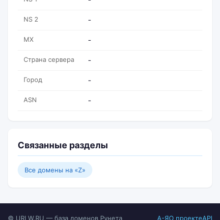
NS 2
-
MX
-
Страна сервера
-
Город
-
ASN
-
Связанные разделы
Все домены на «Z»
© URLW.RU — база доменов Рунета
А-Я
О проекте
API