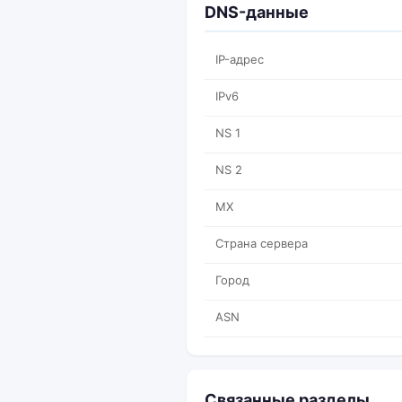
DNS-данные
IP-адрес
IPv6
NS 1
NS 2
MX
Страна сервера
Город
ASN
Связанные разделы