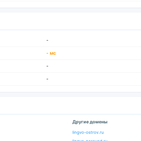
-
- мс
-
-
Другие домены
lingvo-ostrov.ru