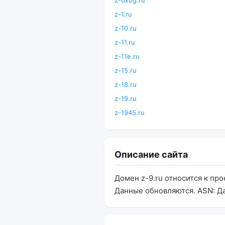
z-0xug.ru
z-1.ru
z-10.ru
z-11.ru
z-11e.ru
z-15.ru
z-18.ru
z-19.ru
z-1945.ru
Описание сайта
Домен z-9.ru относится к пр
Данные обновляются. ASN: Д