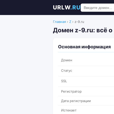
URLW
.RU
Главная
›
Z
›
z-9.ru
Домен z-9.ru: всё о
Основная информация
Домен
Статус
SSL
Регистратор
Дата регистрации
Истекает