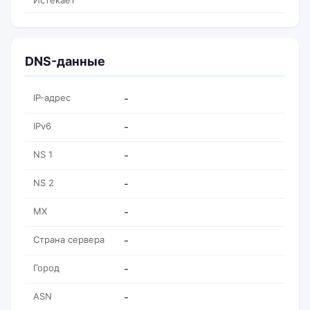
Истекает
DNS-данные
IP-адрес
-
IPv6
-
NS 1
-
NS 2
-
MX
-
Страна сервера
-
Город
-
ASN
-