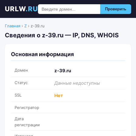
URLW
.RU
Проверить
Главная
›
Z
›
z-39.ru
Сведения о z-39.ru — IP, DNS, WHOIS
Основная информация
Домен
z-39.ru
Статус
Данные недоступны
SSL
Нет
Регистратор
Дата
регистрации