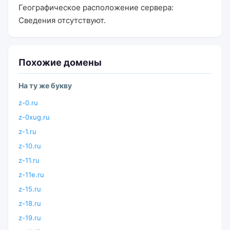
Географическое расположение сервера:
Сведения отсутствуют.
Похожие домены
На ту же букву
z-0.ru
z-0xug.ru
z-1.ru
z-10.ru
z-11.ru
z-11e.ru
z-15.ru
z-18.ru
z-19.ru