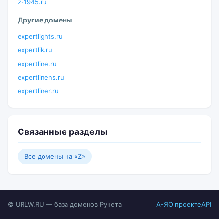
z-1945.ru
Другие домены
expertlights.ru
expertlik.ru
expertline.ru
expertlinens.ru
expertliner.ru
Связанные разделы
Все домены на «Z»
© URLW.RU — база доменов Рунета
А-Я
О проекте
API