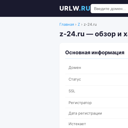
URLW
.RU
Главная
›
Z
›
z-24.ru
z-24.ru — обзор и 
Основная информация
Домен
Статус
SSL
Регистратор
Дата регистрации
Истекает