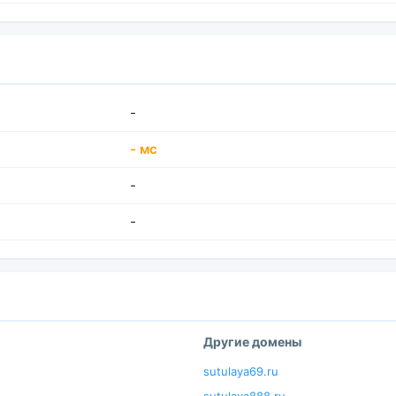
-
- мс
-
-
Другие домены
sutulaya69.ru