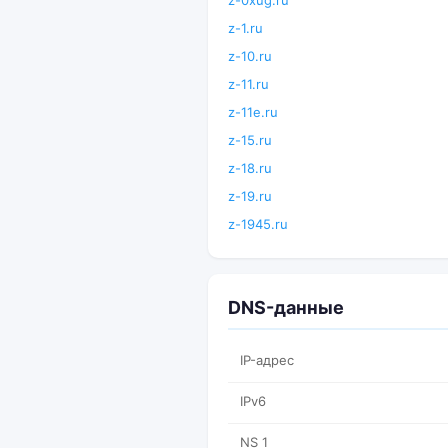
z-0xug.ru
z-1.ru
z-10.ru
z-11.ru
z-11e.ru
z-15.ru
z-18.ru
z-19.ru
z-1945.ru
DNS-данные
IP-адрес
IPv6
NS 1