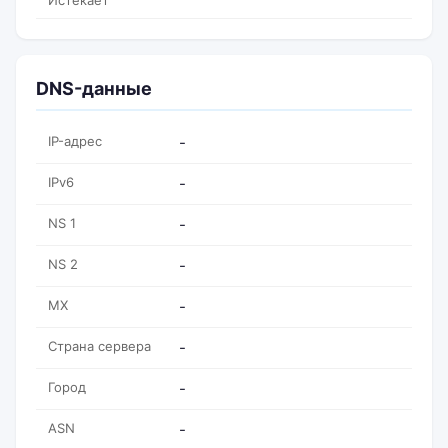
Истекает
DNS-данные
IP-адрес
-
IPv6
-
NS 1
-
NS 2
-
MX
-
Страна сервера
-
Город
-
ASN
-