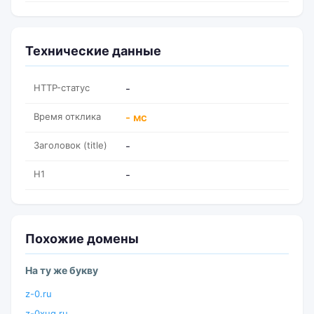
Технические данные
HTTP-статус
-
Время отклика
- мс
Заголовок (title)
-
H1
-
Похожие домены
На ту же букву
z-0.ru
z-0xug.ru