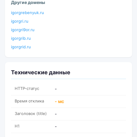
Другие домены
igorgrebenyuk.ru
igorgri.ru
igorgri9or.ru
igorgrib.ru
igorgrid.ru
Технические данные
HTTP-статус
-
Время отклика
- мс
Заголовок (title)
-
H1
-