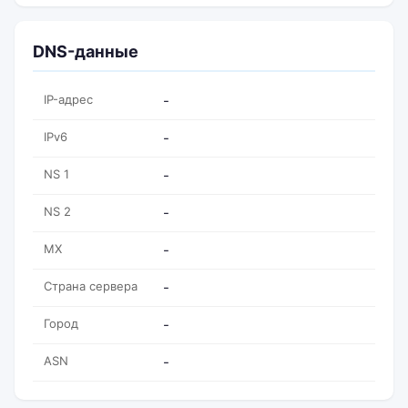
DNS-данные
IP-адрес
-
IPv6
-
NS 1
-
NS 2
-
MX
-
Страна сервера
-
Город
-
ASN
-