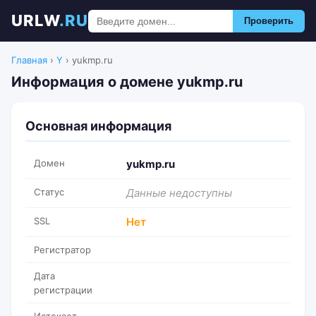
URLW
.RU
Проверить
Главная
›
Y
›
yukmp.ru
Информация о домене yukmp.ru
Основная информация
Домен
yukmp.ru
Статус
Данные недоступны
SSL
Нет
Регистратор
Дата
регистрации