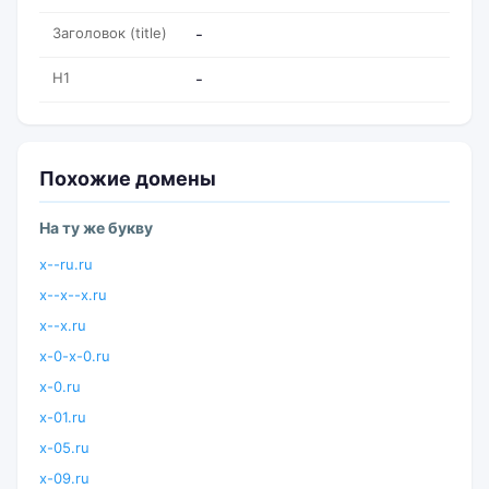
Заголовок (title)
-
H1
-
Похожие домены
На ту же букву
x--ru.ru
x--x--x.ru
x--x.ru
x-0-x-0.ru
x-0.ru
x-01.ru
x-05.ru
x-09.ru