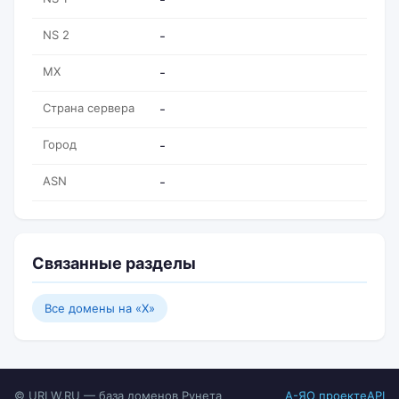
NS 2
-
MX
-
Страна сервера
-
Город
-
ASN
-
Связанные разделы
Все домены на «X»
© URLW.RU — база доменов Рунета
А-Я
О проекте
API