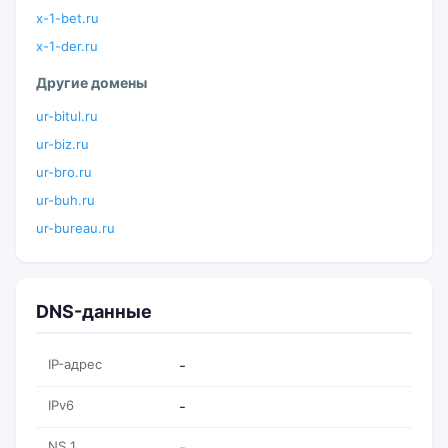
x-1-bet.ru
x-1-der.ru
Другие домены
ur-bitul.ru
ur-biz.ru
ur-bro.ru
ur-buh.ru
ur-bureau.ru
DNS-данные
IP-адрес
-
IPv6
-
NS 1
-